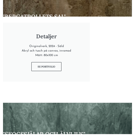
"BERGATROLLETS SAL"
Detaljer
Originalverk, 2024 - Såld
Akryl och tusch på canvas, inramad
Mått: 80x100 cm
SE PORTFOLIO
"SKOGSSJÄLAR OCH ÄLVLJUS"