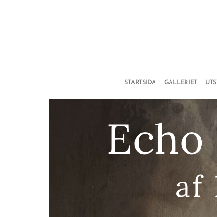
STARTSIDA
GALLERIET
UT
Echo 
af