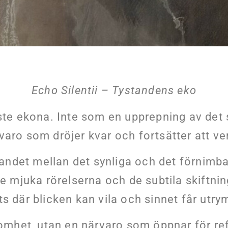
Echo Silentii – Tystandens eko
ste ekona. Inte som en upprepning av det 
varo som dröjer kvar och fortsätter att ve
landet mellan det synliga och det förnimb
 De mjuka rörelserna och de subtila skiftni
ts där blicken kan vila och sinnet får utr
 tomhet, utan en närvaro som öppnar för re