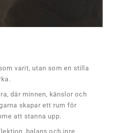
som varit, utan som en stilla
rka.
ara, där minnen, känslor och
ngarna skapar ett rum för
ymme att stanna upp.
flektion, balans och inre