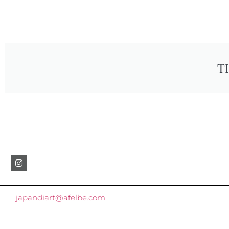
T
japandiart@afelbe.com