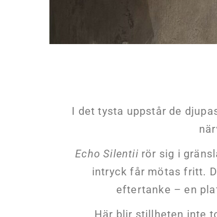
I det tysta uppstår de djupa
när
Echo Silentii
rör sig i gräns
intryck får mötas fritt.
eftertanke – en pla
Här blir stillheten inte