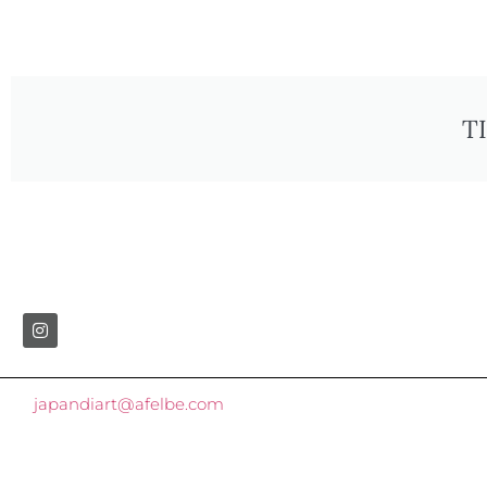
T
japandiart@afelbe.com