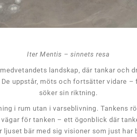
Iter Mentis – sinnets resa
m medvetandets landskap, där tankar och
. De uppstår, möts och fortsätter vidare –
söker sin riktning.
ttning i rum utan i varseblivning. Tankens 
ägar för tanken – ett ögonblick där tanke
r ljuset bär med sig visioner som just har 