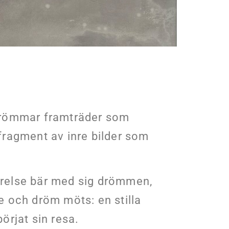
 drömmar framträder som
 fragment av inre bilder som
rörelse bär med sig drömmen,
 och dröm möts: en stilla
börjat sin resa.