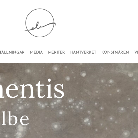
STÄLLNINGAR
MEDIA
MERITER
HANTVERKET
KONSTNÄREN
V
mentis
Elbe