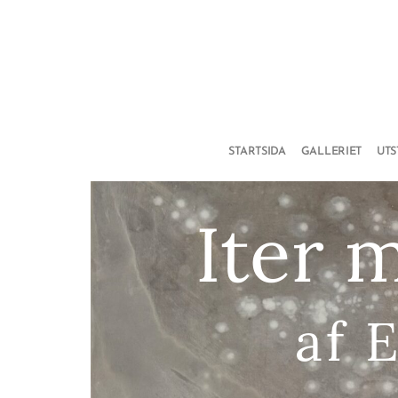
STARTSIDA
GALLERIET
UT
Iter 
af 